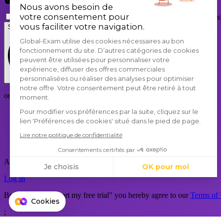
Show
Nous avons besoin de
votre consentement pour
I agree that GlobalExam may contact me with news about the sit
vous faciliter votre navigation.
Start my free trial
Global-Exam utilise des cookies nécessaires au bon
fonctionnement du site. D’autres catégories de cookies
peuvent être utilisées pour personnaliser votre
expérience, diffuser des offres commerciales
personnalisées ou réaliser des analyses pour optimiser
notre offre. Votre consentement peut être retiré à tout
or sign up with
moment.
Pour modifier vos préférences par la suite, cliquez sur le
Google
lien 'Préférences de cookies' situé dans le pied de page.
LinkedIn
Lire notre politique de confidentialité
Twitter
Consentements certifiés par
Already a member?
Je choisis
OK pour moi
Log In
Axeptio consent
Plateforme de Gestion du Consentement : Personnalisez vo
By clicking on "Start my free trial" you hereby agree to our
Terms of
Cookies
Notre plateforme vous permet d'adapter et de gérer vos param
;